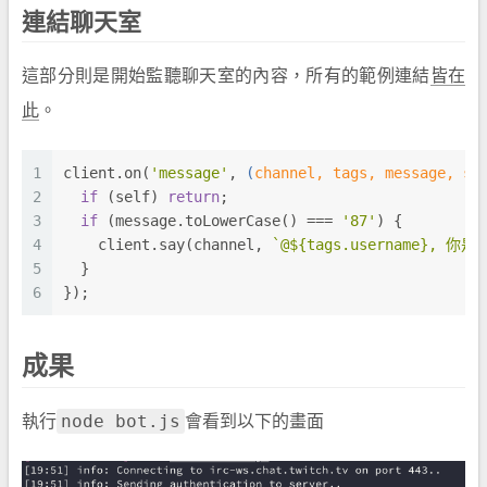
連結聊天室
這部分則是開始監聽聊天室的內容，所有的範例連結
皆在
此
。
1
client.on(
'message'
, 
(
channel, tags, message, se
2
if
 (self) 
return
;
3
if
 (message.toLowerCase() === 
'87'
) {
4
    client.say(channel, 
`@
${tags.username}
, 你是第
5
  }
6
});
成果
node bot.js
執行
會看到以下的畫面