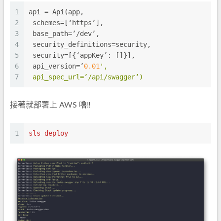
1
api
 = Api(app,
2
schemes
=[‘https’],
3
base_path
=’/dev’,
4
security_definitions
=security,
5
security
=[{‘appKey’: []}],
6
api_version
=’
0.01
',
7
 api_spec_url=’/api/swagger’)
接著就部署上 AWS 嚕‼️
1
sls deploy