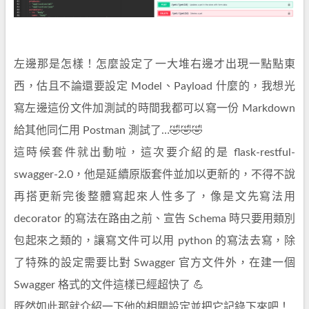
左邊那是怎樣！怎麼設定了一大堆右邊才出現一點點東
西，估且不論還要設定 Model、Payload 什麼的，我想光
寫左邊這份文件加測試的時間我都可以寫一份 Markdown
給其他同仁用 Postman 測試了…🤣🤣🤣
這時候套件就出動啦，這次要介紹的是 flask-restful-
swagger-2.0，他是延續原版套件並加以更新的，不得不說
再搭更新完後整體寫起來人性多了，像是文先寫法用
decorator 的寫法在路由之前、宣告 Schema 時只要用類別
包起來之類的，讓寫文件可以用 python 的寫法去寫，除
了特殊的設定需要比對 Swagger 官方文件外，在建一個
Swagger 格式的文件這樣已經超快了 💪
既然如此那就介紹一下他的相關設定並把它記錄下來吧！