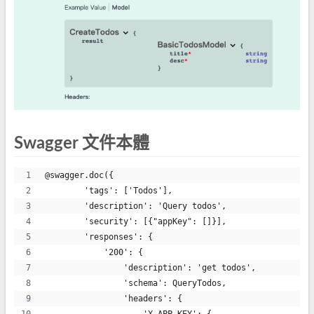
Swagger 文件本體
@swagger.doc({
        'tags': ['Todos'],
        'description': 'Query todos',
        'security': [{"appKey": []}],
        'responses': {
            '200': {
                'description': 'get todos',
                'schema': QueryTodos,
                'headers': {