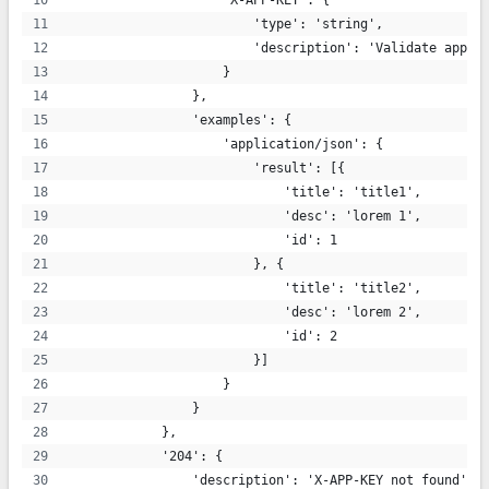
                    'X-APP-KEY': {
                        'type': 'string',
                        'description': 'Validate app'
                    }
                },
                'examples': {
                    'application/json': {
                        'result': [{
                            'title': 'title1',
                            'desc': 'lorem 1',
                            'id': 1
                        }, {
                            'title': 'title2',
                            'desc': 'lorem 2',
                            'id': 2
                        }]
                    }
                }
            },
            '204': {
                'description': 'X-APP-KEY not found',