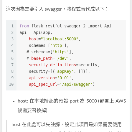
這次因為需要引入 swagger，將程式替代成以下：
1
from
 flask_restful_swagger_2 import Api
2
api = Api(app,
3
host
=
"localhost:5000"
,
4
    schemes=[
'http'
],
5
   # schemes=[
'https'
],
6
   # 
base_path
=
'/dev'
,
7
security_definitions
=security,
8
    security=[{
'appKey'
: []}],
9
api_version
=
'0.01'
,
10
api_spec_url
=
'/api/swagger'
)
host: 在本地端起的預設 port 為 5000 (部署上 AWS
後需要替換掉)
host 在此處可以先註解，設定此項目是如果需要使用