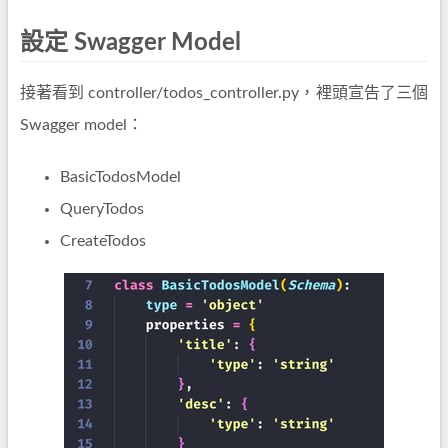
設定 Swagger Model
接著看到 controller/todos_controller.py，裡頭宣告了三個
Swagger model：
BasicTodosModel
QueryTodos
CreateTodos