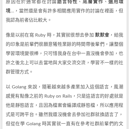
原因在於通常都在討論
語言特性
、
底層實作
、
適用環
境
…，當然還是會有許多相關應用實作的討論在裡面，但
我認為前者佔比較大。
像是以前在寫 Ruby 時，其實就很想去參加
默默會
，給我
的印象是前輩們很願意犧牲業餘的時間帶後輩們，讓整個
學習環境變很棒，只可惜我身在台中一直沒機會參加，也
許之後北上可以去當地與大家交流交流，學習不一樣的社
群管理方式。
以 Golang 來說，隨著越來越多產業加入這個語言，風潮
感覺有點像之前的 Ruby on Rails，只是這語言的好處就是
他是靜態語言，且因為檔案會編譯成靜態檔，所以應用程
式是可跨平台。雖然我還沒機會去參加社群就換語言了，
但從在學 Golang 時其實就一直有在參考社群前輩們的文