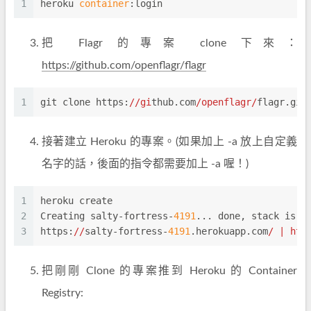
1
heroku 
container
:login
把 Flagr 的專案 clone 下來：
https://github.com/openflagr/flagr
1
git clone https:
//gi
thub.com
/openflagr/
flagr.git
接著建立 Heroku 的專案。(如果加上 -a 放上自定義
名字的話，後面的指令都需要加上 -a 喔！)
1
heroku create
2
Creating salty-fortress-
4191
... done, stack is h
3
https:
//
salty-fortress-
4191
.herokuapp.com
/ | htt
把剛剛 Clone 的專案推到 Heroku 的 Container
Registry: