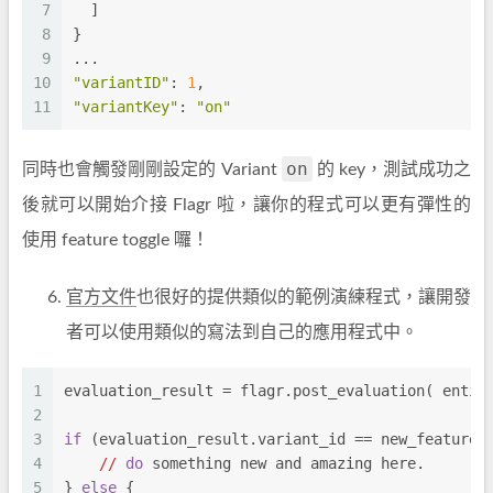
7
  ]
8
}
9
...
10
"variantID"
: 
1
,
11
"variantKey"
: 
"on"
on
同時也會觸發剛剛設定的 Variant
的 key，測試成功之
後就可以開始介接 Flagr 啦，讓你的程式可以更有彈性的
使用 feature toggle 囉！
官方文件
也很好的提供類似的範例演練程式，讓開發
者可以使用類似的寫法到自己的應用程式中。
1
evaluation_result = flagr.post_evaluation( entit
2
3
if
 (evaluation_result.variant_id == new_feature_
4
//
do
 something new and amazing here.
5
} 
else
 {