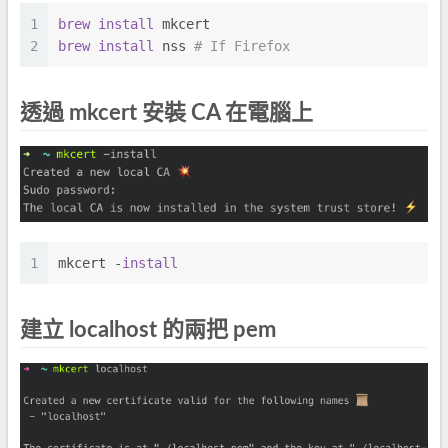
1
brew 
install 
mkcert
2
brew 
install 
nss 
# If Firefox
透過 mkcert 安裝 CA 在電腦上
1
mkcert -
install
建立 localhost 的兩把 pem