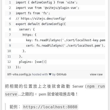
import { defineConfig } from 'vite';
import vue from '@vitejs/plugin-vue';
import fs from 'fs';
// https://vitejs.dev/config/
export default defineConfig({
  server: {
    https: {
      key: fs.readFileSync('./cert/localhost-key.pem')
      cert: fs.readFileSync('./cert/localhost.pem'),
    },
  },
  plugins: [vue()]
});
liff-vite.config.js
hosted with ❤ by
GitHub
view raw
npm run
把相關的位置放上之後就會啟動 Server (
serve
…之類的)， pem 就會被吸進去嚕！
https://localhost:8080
範例：