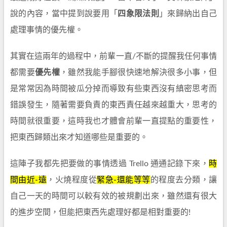
說的內容，當中提到說要用「
四象限法則
」來歸納出自己
處理事情的優先權。
其實在這兩年的過程中，前輩一直/不斷的提醒我任何事情
都需要
優先權
，雖然我能手腳很快速地解決很多小事，但
是常常因為時間被瓜分掉而導致有些東西沒有縝密思考而
錯誤發生，隨著需要負責的東西責任越來越重大，思考的
時間就很重要，這時我也才體會前輩一直提點的重要性，
把東西歸類出來才知道哪些是重要的。
這陣子我都先把要做的事情透過 Trello 通通記錄下來，
時
間由近-遠
，火燒程度從
緊急-還能等等
的程度去分類，讓
自己一天的時間可以較有效的被規劃出來，雖然還有很大
的進步空間，但能把東西先處理好都是相對重要的!