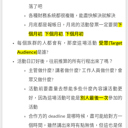
落了吧
各種財務系統都很複雜，能盡快解決就解決
月底都是報帳日，月底的活動發票一定要開
下
個月初
,
下個月初
,
下個月初
每個族群的人都會有，那麼這場活動
受眾(Target
Audience)
是誰?
活動日訂好後，往前推算的所有行程出來了嗎？
主管做什麼? 講者做什麼? 工作人員做什麼? 會
眾又做什麼?
活動前要盡量去想能多些什麼內容讓活動更
好，因為這場活動可能是
別人最後一次
參加的
活動
合作方的 deadline 是哪時候，盡可能給對方一
個時間，雖然講出來時有點無情，但這也是保