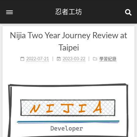
忍者工坊
Nijia Two Year Journey Review at
Taipei
2022-07-21
2023-03-22
學習紀錄