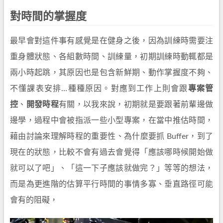
對時間的掌握度
最早會對這件事有感覺是在健身之後，因為訓練時需要注
重身體狀態、各組數時間、訓練量，初期訓練時動輒都是
兩小時起跳，其原因也是包含新鮮期、動作掌握度不夠、
不懂課表安排…種種原因。對應到工作上則會跟
專案管
控
、
開發時程
有關，以我來說，初期就是要跟著前輩邊做
邊學，過程中會被指派一些小型專案，在當中推估時間，
藉由討論來理解時程的重要性、為什麼要抓 Buffer，到了
現在的狀態，比較不會有過去會覺得「應該哪時候開始做
就可以了吧」、「這一下子應該就做完？」等等的想法，
而是為更進階的估算平行時間的事情多寡、垂直路徑可能
會有的阻礙，