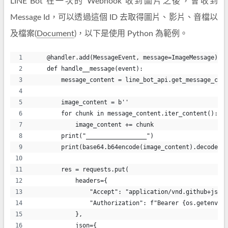
LINE Bot 在一次的 Webhook 收到圖片之後，會收到
Message Id，可以透過這個 ID 去取得圖片、影片、音檔以
及檔案(
Document
)，以下是使用 Python 為範例。
    @handler.add(MessageEvent, message=ImageMessage)
    def handle__message(event):
        message_content = line_bot_api.get_message_con
        image_content = b''
        for chunk in message_content.iter_content():
            image_content += chunk
        print("_________________")
        print(base64.b64encode(image_content).decode('
        res = requests.put(
            headers={
                "Accept": "application/vnd.github+json
                "Authorization": f"Bearer {os.getenv('
            },
            json={