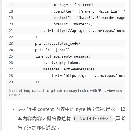
                "message": f"✨ Commit",
                "committer": {"name": "NiJia Lin", "em
                "content": f"{base64.b64encode(image_c
                "branch": "master"},
            url=f"https://api.github.com/repos/louis70
        )
        print(res.status_code)
        print(res.json())
        line_bot_api.reply_message(
            event.reply_token,
            messages=TextSendMessage(
                text=f"https://github.com/repos/louis7
        ))
line_bot_img_upload_to_github_repo.py
hosted with ❤ by
view raw
GitHub
5~7 行將 content 內容中的 byte 給全部拉出來，檔
b'\x009\x002'
案內容內容大概會像這樣
(筆者
忘了這是哪個編碼)。