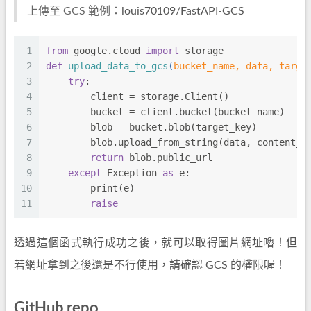
上傳至 GCS 範例：
louis70109/FastAPI-GCS
1
from
 google.cloud 
import
 storage
2
def
upload_data_to_gcs
(
bucket_name, data, targe
3
try
:
4
        client = storage.Client()
5
        bucket = client.bucket(bucket_name)
6
        blob = bucket.blob(target_key)
7
        blob.upload_from_string(data, content_t
8
return
 blob.public_url
9
except
 Exception 
as
 e:
10
        print(e)
11
raise
透過這個函式執行成功之後，就可以取得圖片網址嚕！但
若網址拿到之後還是不行使用，請確認 GCS 的權限喔！
GitHub repo