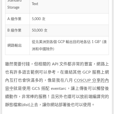
Standard
Text
Storage
A 級作業
5,000 次
B 級作業
50,000 次
從北美洲到各個 GCP 輸出目的地各佔 1 GB* (澳
網路輸出
洲和中國除外)
雖然需要付錢，但相關的 API 文件都非常的豐富，網路上
也有許多語言範例可以參考，在連結其他 GCP 服務上網
內互打也會快滿多的，像是我在八月
COSCUP 分享的內
容中
就是使用 GCS 搭配 eventarc，讓上傳後可以觸發後
續動作，非常棒的服務！且另外也還可以放前端編譯完的
靜態檔案(dist)上去，讓你網站部署後也可以使用。