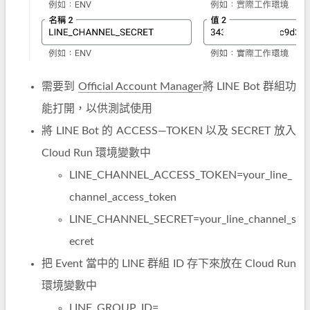
需要到
Official Account Manager
將 LINE Bot 群組功
能打開，以供測試使用
將 LINE Bot 的 ACCESS—TOKEN 以及 SECRET 放入
Cloud Run 環境變數中
LINE_CHANNEL_ACCESS_TOKEN=your_line_
channel_access_token
LINE_CHANNEL_SECRET=your_line_channel_s
ecret
把 Event 當中的 LINE 群組 ID 存下來放在 Cloud Run
環境變數中
LINE_GROUP_ID=