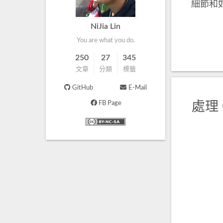
細節和
NiJia Lin
You are what you do.
250
27
345
文章
分類
標籤
GitHub
E-Mail
FB Page
處理 C