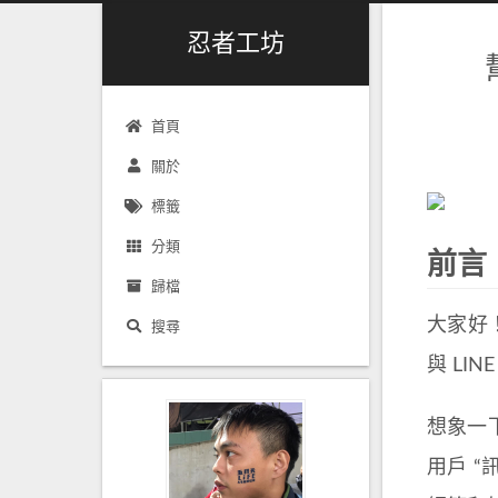
忍者工坊
首頁
關於
標籤
分類
前言
歸檔
大家好！
搜尋
與 L
想象一
用戶 