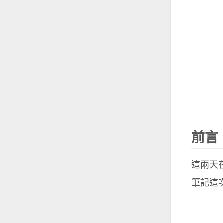
前言
這兩天
筆記這