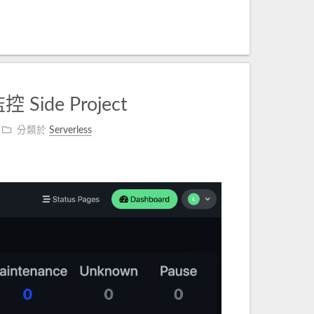
 Side Project
分類於
Serverless