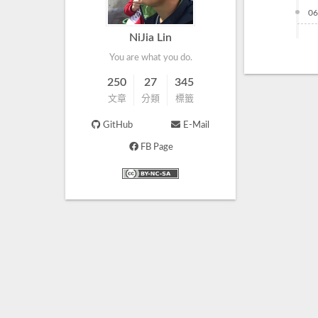
06
NiJia Lin
You are what you do.
250
27
345
文章
分類
標籤
GitHub
E-Mail
FB Page