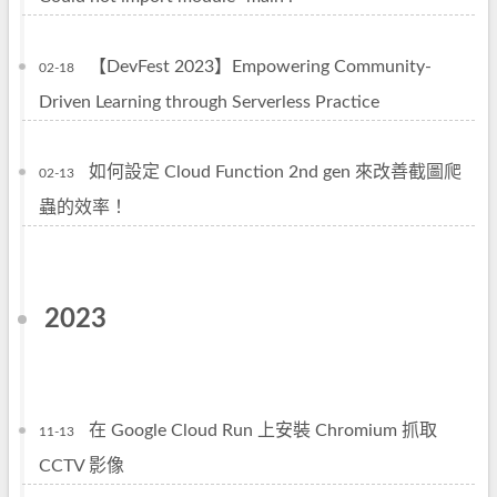
【DevFest 2023】Empowering Community-
02-18
Driven Learning through Serverless Practice
如何設定 Cloud Function 2nd gen 來改善截圖爬
02-13
蟲的效率！
2023
在 Google Cloud Run 上安裝 Chromium 抓取
11-13
CCTV 影像