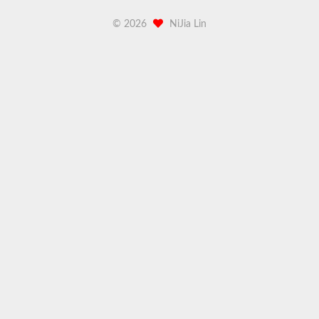
©
2026
NiJia Lin