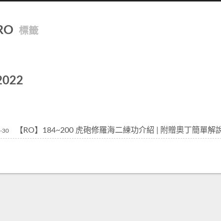
RO
標籤
2022
【RO】184~200 虎砲修羅海二練功介紹 | 附贈奧丁簡單解
-30