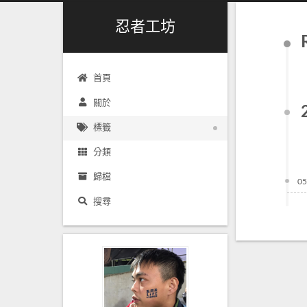
忍者工坊
首頁
關於
標籤
分類
歸檔
05
搜尋