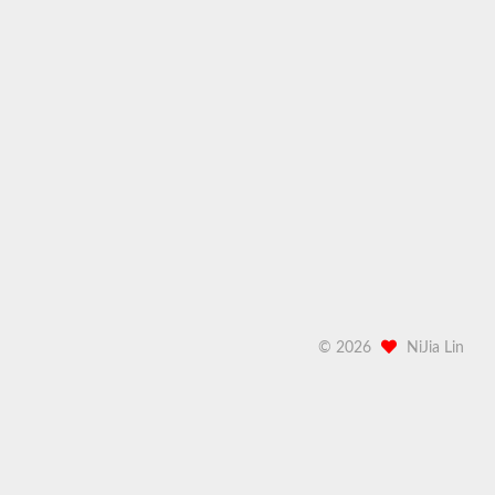
©
2026
NiJia Lin