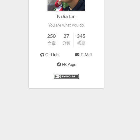
NiJia Lin
You are what you do.
250
27
345
文章
分類
標籤
GitHub
E-Mail
FB Page