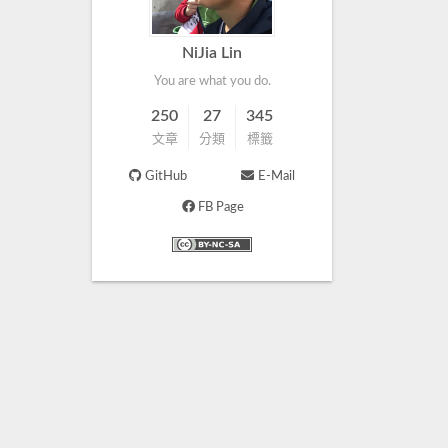
NiJia Lin
You are what you do.
250
27
345
文章
分類
標籤
GitHub
E-Mail
FB Page