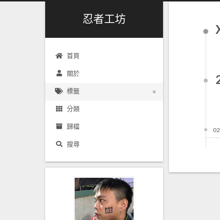
忍者工坊
首頁
關於
標籤
分類
歸檔
02
搜尋