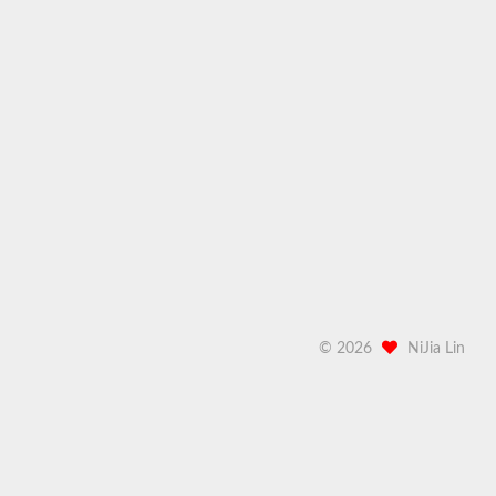
©
2026
NiJia Lin