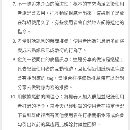
不一眛追求介面的簡潔性：根本的需求滿足之後使用
者還是會去用，把互動愉悅感弄出來，這邊例子是放
在群組使用久了，有些使用者會自然地去記憶這他的
指令。
考量對話訊息的時間堆疊：使用者因為訊息過多而演
變成去點訊息已成敷衍的行為了。
避免一視同仁的廣播訊息：這邊分享的做法是透過工
具去紀錄使用者的互動軌跡，且每個每個感應區塊都
會有相對應的 tag，當後台在準備做推薦時可以針對
分眾去做對應內容的推播。
用數據驅動的同理心：將機器人加入群組並紀錄使用
者打過的指令，當今天已經封鎖的使用者在特定情況
下看到群組裡面有其他使用者在打相關指令時或許會
勾引出以前的興趣藉此解除封鎖並回歸。