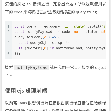
這樣的網址 api 接到之後一定會出問題，所以我就使用以
下的 code 來幫我把它處理成我們認識的 query string:
1
const
 query = req.query[
'liff.state'
].split(
'?'
)
2
const
 notifyPayload = { 
code
: 
null
, 
state
: 
null
 
3
query.forEach(
(
el
) =>
 {
4
const
 queryObj = el.split(
'='
);
5
if
 (queryObj[
0
] 
in
 notifyPayload) notifyPayloa
6
});
notifyPayload
這樣
就是我們平常 api 接到的 object
了。
使用 ejs 處理前端
以前寫 Rails 很習慣後端直接很習慣後端直接傳值給前端