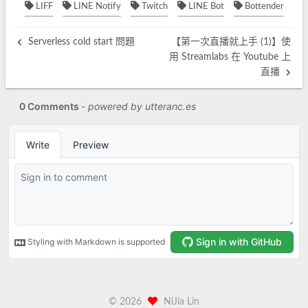
LIFF
LINE Notify
Twitch
LINE Bot
Bottender
Serverless cold start 問題
【第一次直播就上手 (1)】使
用 Streamlabs 在 Youtube 上
直播
©
2026
NiJia Lin