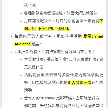
落了吧
各種財務系統都很複雜，能盡快解決就解決
月底都是報帳日，月底的活動發票一定要開
下
個月初
,
下個月初
,
下個月初
每個族群的人都會有，那麼這場活動
受眾(Target
Audience)
是誰?
活動日訂好後，往前推算的所有行程出來了嗎？
主管做什麼? 講者做什麼? 工作人員做什麼? 會
眾又做什麼?
活動前要盡量去想能多些什麼內容讓活動更
好，因為這場活動可能是
別人最後一次
參加的
活動
合作方的 deadline 是哪時候，盡可能給對方一
個時間，雖然講出來時有點無情，但這也是保