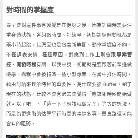
對時間的掌握度
最早會對這件事有感覺是在健身之後，因為訓練時需要注
重身體狀態、各組數時間、訓練量，初期訓練時動輒都是
兩小時起跳，其原因也是包含新鮮期、動作掌握度不夠、
不懂課表安排…種種原因。對應到工作上則會跟
專案管
控
、
開發時程
有關，以我來說，初期就是要跟著前輩邊做
邊學，過程中會被指派一些小型專案，在當中推估時間，
藉由討論來理解時程的重要性、為什麼要抓 Buffer，到了
現在的狀態，比較不會有過去會覺得「應該哪時候開始做
就可以了吧」、「這一下子應該就做完？」等等的想法，
而是為更進階的估算平行時間的事情多寡、垂直路徑可能
會有的阻礙，