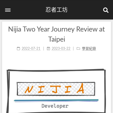
忍者工坊
Nijia Two Year Journey Review at
Taipei
2022-07-21
2023-03-22
學習紀錄