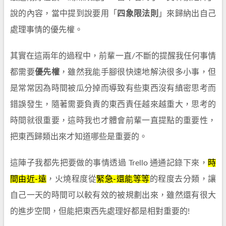
說的內容，當中提到說要用「
四象限法則
」來歸納出自己
處理事情的優先權。
其實在這兩年的過程中，前輩一直/不斷的提醒我任何事情
都需要
優先權
，雖然我能手腳很快速地解決很多小事，但
是常常因為時間被瓜分掉而導致有些東西沒有縝密思考而
錯誤發生，隨著需要負責的東西責任越來越重大，思考的
時間就很重要，這時我也才體會前輩一直提點的重要性，
把東西歸類出來才知道哪些是重要的。
這陣子我都先把要做的事情透過 Trello 通通記錄下來，
時
間由近-遠
，火燒程度從
緊急-還能等等
的程度去分類，讓
自己一天的時間可以較有效的被規劃出來，雖然還有很大
的進步空間，但能把東西先處理好都是相對重要的!