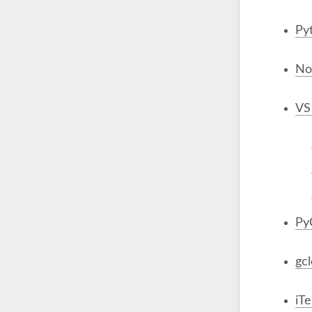
Py
No
VS
Py
gcl
iT