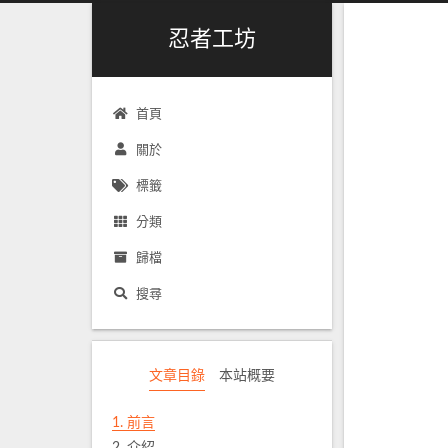
忍者工坊
首頁
關於
標籤
分類
歸檔
搜尋
文章目錄
本站概要
1.
前言