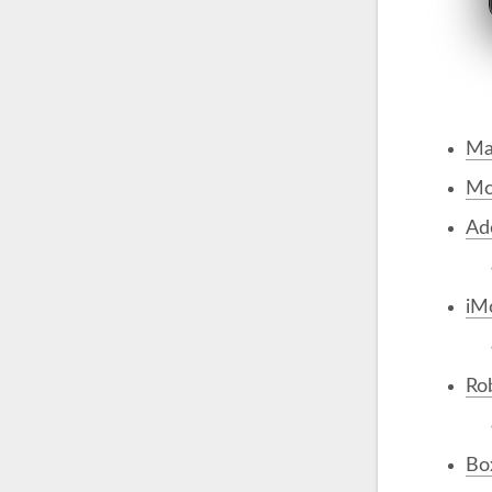
Ma
M
Ad
iM
Ro
Box