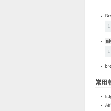
Br
1
m
1
bre
常用
Ed
Al