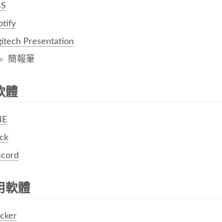
S
tify
gitech Presentation
簡報筆
軟體
NE
ack
scord
用軟體
cker