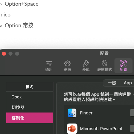
Option+Space
nico
Option 常按