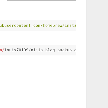
ubusercontent.com/Homebrew/install/master/ins
m/
louis70109/nijia-blog-backup.git