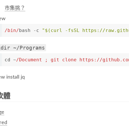
市集挑？
ew
/bin/
bash -c 
"$(curl -fsSL https://raw.gith
kdir ~/Programs
cd ~
/Document ; git clone https:/
/github.co
w install jq
軟體
ge
fred