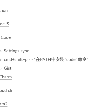
thon
deJS
 Code
Settings sync
cmd+shift+p -> “在PATH中安裝 ‘code’ 命令”
Gist
Charm
oud cli
erm2