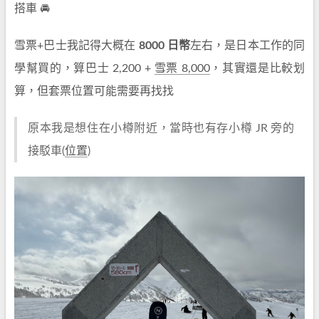
搭車 🚘
雪票+巴士我記得大概在
8000 日幣
左右，是日本工作的同
學幫買的，算巴士 2,200 +
雪票 8,000
，其實還是比較划
算，但套票位置可能需要再找找
原本我是想住在小樽附近，當時也有存小樽 JR 旁的
接駁車(
位置
)