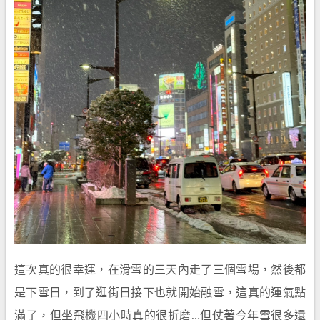
這次真的很幸運，在滑雪的三天內走了三個雪場，然後都
是下雪日，到了逛街日接下也就開始融雪，這真的運氣點
滿了，但坐飛機四小時真的很折磨…但仗著今年雪很多還