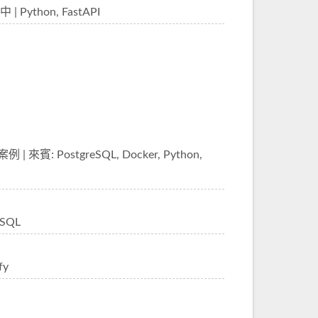
thon, FastAPI
 來賓: PostgreSQL, Docker, Python,
eSQL
fy