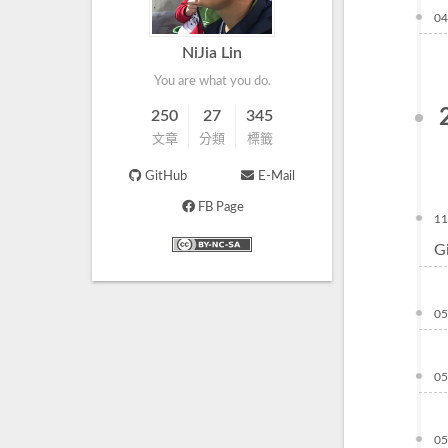
04
NiJia Lin
You are what you do.
250
27
345
文章
分類
標籤
GitHub
E-Mail
FB Page
11
G
05
05
05