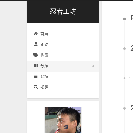
忍者工坊
首頁
關於
標籤
分類
歸檔
11
搜尋