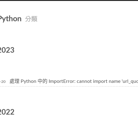
Python
分類
2023
處理 Python 中的 ImportError: cannot import name 'url_quot
-20
2022