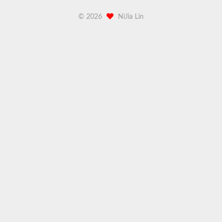
©
2026
NiJia Lin