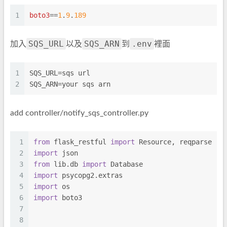
1
boto3
==
1
.
9
.
189
SQS_URL
SQS_ARN
.env
加入
以及
到
裡面
1
SQS_URL
=sqs url
2
SQS_ARN
=your sqs arn
add controller/notify_sqs_controller.py
1
from
 flask_restful 
import
 Resource, reqparse
2
import
 json
3
from
 lib.db 
import
 Database
4
import
 psycopg2.extras
5
import
 os
6
import
 boto3
7
8