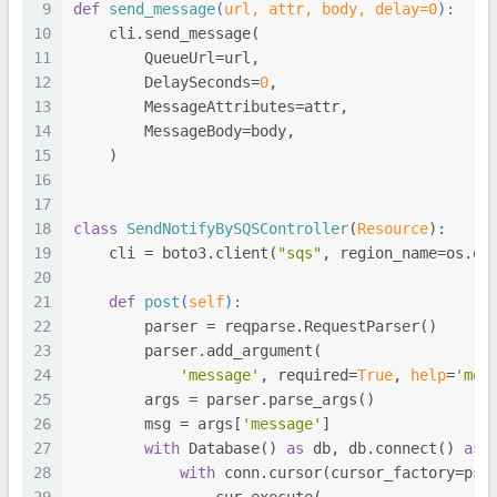
9
def
send_message
(
url, attr, body, delay=
0
):
10
    cli.send_message(
11
        QueueUrl=url,
12
        DelaySeconds=
0
,
13
        MessageAttributes=attr,
14
        MessageBody=body,
15
    )
16
17
18
class
SendNotifyBySQSController
(
Resource
):
19
    cli = boto3.client(
"sqs"
, region_name=os.en
20
21
def
post
(
self
):
22
        parser = reqparse.RequestParser()
23
        parser.add_argument(
24
'message'
, required=
True
, 
help
=
'mes
25
        args = parser.parse_args()
26
        msg = args[
'message'
]
27
with
 Database() 
as
 db, db.connect() 
as
 
28
with
 conn.cursor(cursor_factory=psy