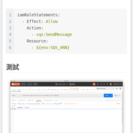
1
iamRoleStatements:
2
-
Effect:
Allow
3
Action:
4
-
sqs:SendMessage
5
Resource:
6
-
${env:SQS_ARN}
測試