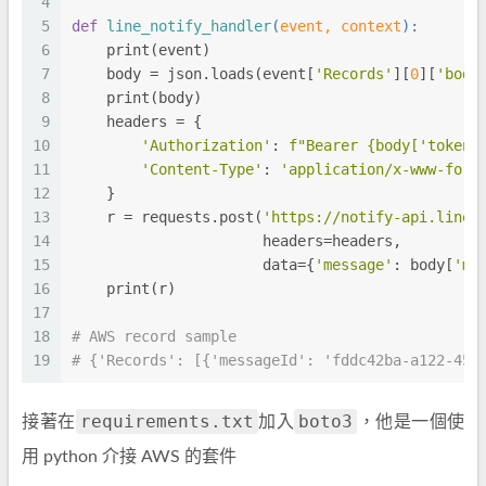
4
5
def
line_notify_handler
(
event, context
):
6
    print(event)
7
    body = json.loads(event[
'Records'
][
0
][
'body
8
    print(body)
9
    headers = {
10
'Authorization'
: 
f"Bearer 
{body[
'token'
11
'Content-Type'
: 
'application/x-www-form
12
    }
13
    r = requests.post(
'https://notify-api.line.
14
                      headers=headers,
15
                      data={
'message'
: body[
'me
16
    print(r)
17
18
# AWS record sample
19
# {'Records': [{'messageId': 'fddc42ba-a122-458
requirements.txt
boto3
接著在
加入
，他是一個使
用 python 介接 AWS 的套件