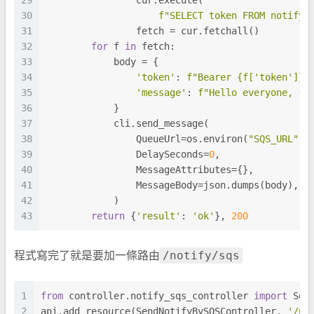
29
                cur.execute(
30
f"SELECT token FROM notify"
31
                fetch = cur.fetchall()
32
for
 f 
in
 fetch:
33
            body = {
34
'token'
: 
f"Bearer 
{f[
'token'
]}
"
35
'message'
: 
f"Hello everyone, 
{m
36
            }
37
            cli.send_message(
38
                QueueUrl=os.environ(
"SQS_URL"
),
39
                DelaySeconds=
0
,
40
                MessageAttributes={},
41
                MessageBody=json.dumps(body),
42
            )
43
return
 {
'result'
: 
'ok'
}, 
200
/notify/sqs
程式寫完了就是要加一條路由
1
from
 controller.notify_sqs_controller 
import
 Sen
2
api.add_resource(SendNotifyBySQSController, 
'/no