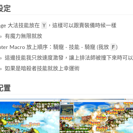
設定
Y
age 大法技能放在
，這樣可以跟賣裝備時候一樣
有魔力無限就放
F
oter Macro 放上順序：騎寵 - 技能 - 騎寵 (我放
)
這邊技能我只放速度激發，讓上排法師被撞下來時可以
如果是暗殺者技能就放上幸運術
配置