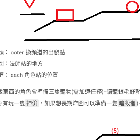
頭：looter 換頻道的出發點
圈：法師站的地方
框：leech 角色站的位置
東西的角色會準備三隻寵物(需加速任務)+騎寵銀毛野豬(s
神偷
暗殺者
身有玩一隻
，如果想長期炸圖可以準備一隻