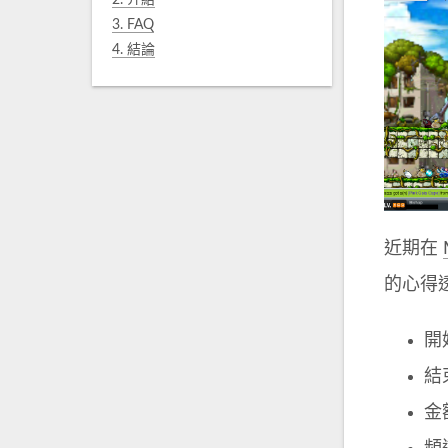
2.
介紹
3.
FAQ
4.
結論
近期在
的心得
開始
結束
金額