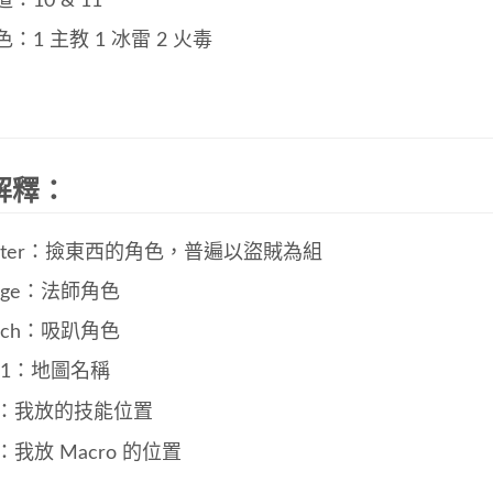
：10 & 11
色：1 主教 1 冰雷 2 火毒
解釋：
ooter：撿東西的角色，普遍以盜賊為組
age：法師角色
eech：吸趴角色
lu1：地圖名稱
：我放的技能位置
：我放 Macro 的位置