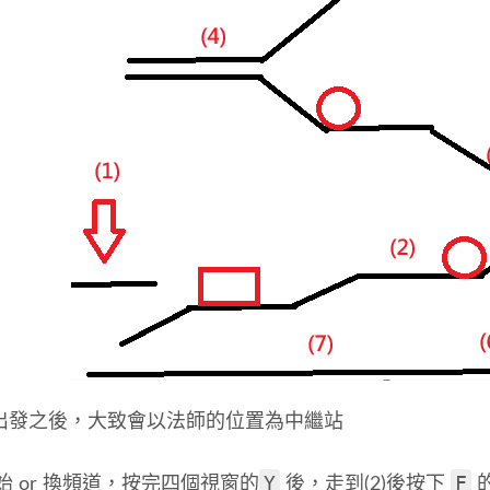
出發之後，大致會以法師的位置為中繼站
Y
F
始 or 換頻道，按完四個視窗的
後，走到(2)後按下
的