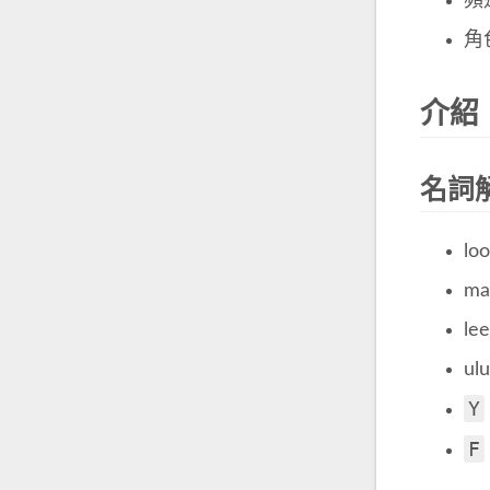
頻道
角
介紹
名詞
l
m
l
u
Y
F