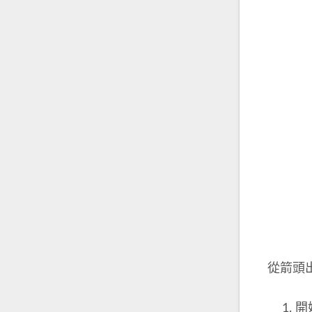
從箭頭
開