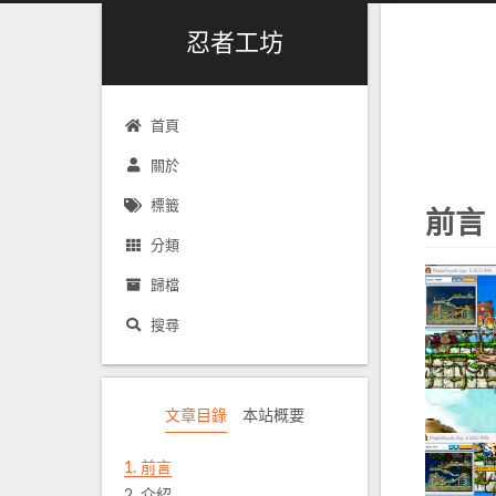
忍者工坊
首頁
關於
標籤
前言
分類
歸檔
搜尋
文章目錄
本站概要
1.
前言