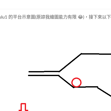
ulu1 的平台示意圖(原諒我繪圖能力有限 😂)，接下來以