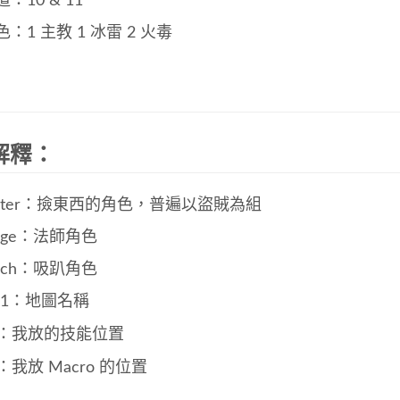
：10 & 11
色：1 主教 1 冰雷 2 火毒
解釋：
ooter：撿東西的角色，普遍以盜賊為組
age：法師角色
eech：吸趴角色
lu1：地圖名稱
：我放的技能位置
：我放 Macro 的位置