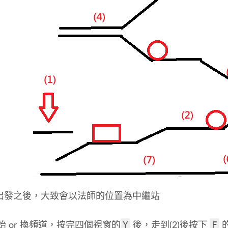
出發之後，大致會以法師的位置為中繼站
Y
F
始 or 換頻道，按完四個視窗的
後，走到(2)後按下
的