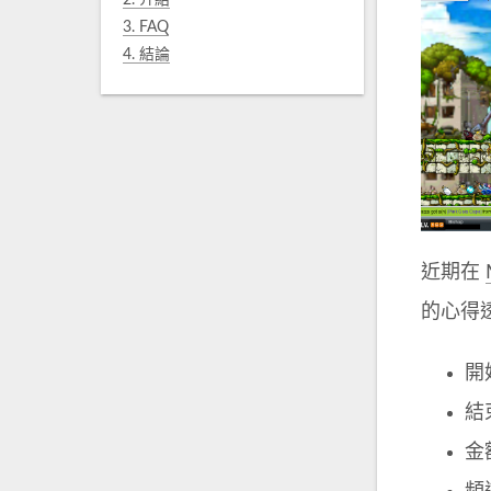
2.
介紹
3.
FAQ
4.
結論
近期在
的心得
開始
結束
金額