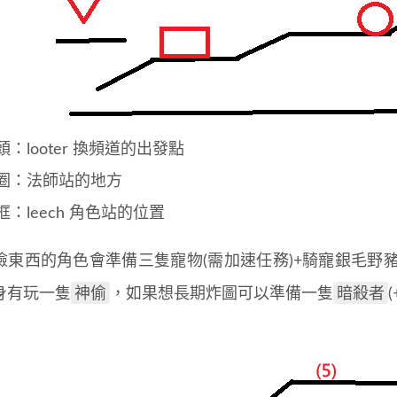
頭：looter 換頻道的出發點
圈：法師站的地方
框：leech 角色站的位置
東西的角色會準備三隻寵物(需加速任務)+騎寵銀毛野豬(s
神偷
暗殺者
身有玩一隻
，如果想長期炸圖可以準備一隻