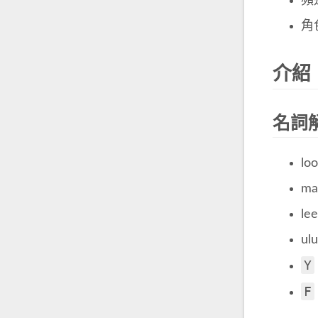
頻道
角
介紹
名詞
l
m
l
u
Y
F