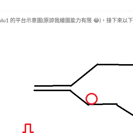
ulu1 的平台示意圖(原諒我繪圖能力有限 😂)，接下來以