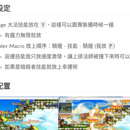
設定
Y
age 大法技能放在
，這樣可以跟賣裝備時候一樣
有魔力無限就放
F
oter Macro 放上順序：騎寵 - 技能 - 騎寵 (我放
)
這邊技能我只放速度激發，讓上排法師被撞下來時可以
如果是暗殺者技能就放上幸運術
配置