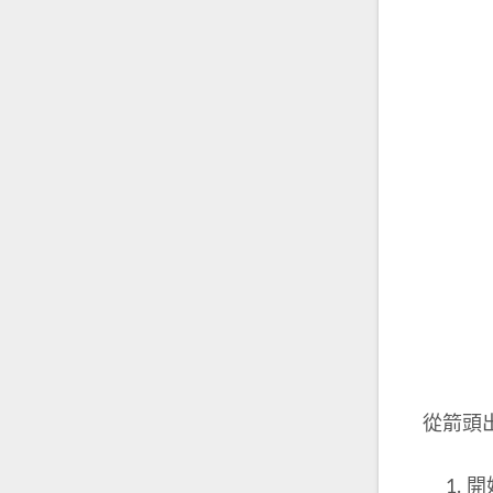
從箭頭
開