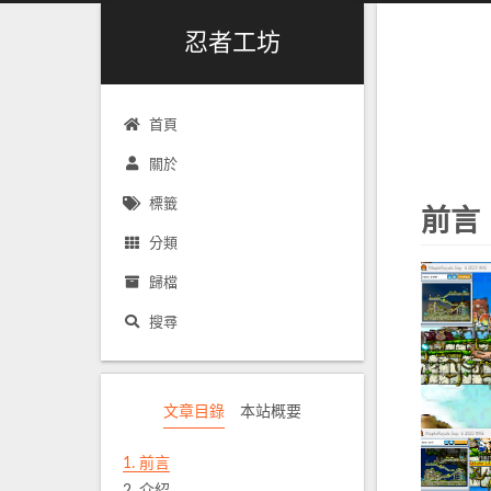
忍者工坊
首頁
關於
標籤
前言
分類
歸檔
搜尋
文章目錄
本站概要
1.
前言