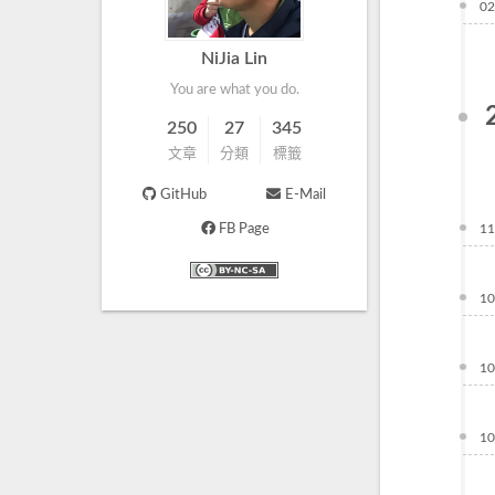
02
NiJia Lin
You are what you do.
250
27
345
文章
分類
標籤
GitHub
E-Mail
FB Page
11
10
10
10