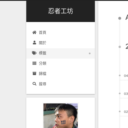
忍者工坊
首頁
關於
標籤
分類
歸檔
04
搜尋
03
02