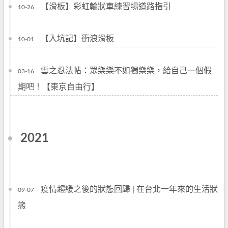
【滑板】彩虹輪狀車練習場道路指引
10-26
【入坑記】衝浪滑板
10-01
雪之忍法帖：眾樂樂不如獨樂樂，給自己一個假
03-16
期吧！【東京自由行】
2021
疫情趨緩之後的狀態回歸 | 在台北一年來的生活狀
09-07
態